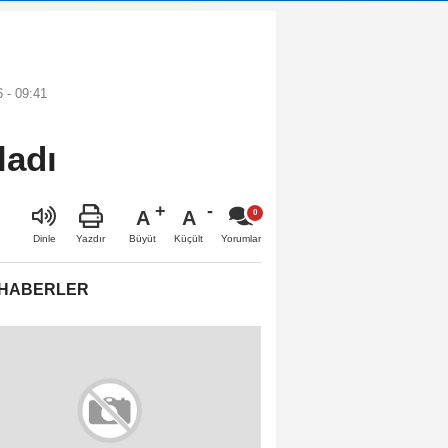
 - 09:41
ladı
A
A
Büyüt
Küçült
Dinle
Yazdır
Yorumlar
 HABERLER