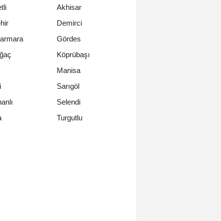
li
Akhisar
hir
Demirci
armara
Gördes
ağaç
Köprübaşı
Manisa
i
Sarıgöl
anlı
Selendi
Turgutlu
a