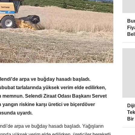
Bur
Fiy
Bel
elendi'de arpa ve buğday hasadı başladı.
hububat tarlalarında yüksek verim elde edilirken,
an memnun. Selendi Ziraat Odası Başkanı Servet
 yangın riskine karşı üretici ve biçerdöver
Dij
Tek
nusunda uyardı.
Bir
ndi'de arpa ve buğday hasadı başladı. Yağışların
rında yüksek verim elde edilirken, üreticiler bereketli