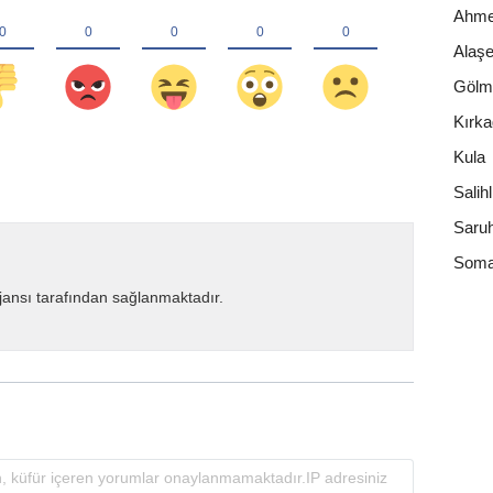
Ahmet
Alaşe
Gölm
Kırk
Kula
Salihl
Saruh
Som
ansı tarafından sağlanmaktadır.