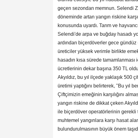
geçen sezondan memnun. Selendi Zir
döneminde artan yangın riskine karşı ü
konusunda uyardı. Tarım ve hayvancıl
Selendi'de arpa ve buğday hasadı yo
ardından biçerdöverler gece gündüz
üreticiler yüksek verimle birlikte eme
hasadın kısa sürede tamamlanması iç
ücretlerinin dekar başına 350 TL old
Akyıldız, bu yıl ilçede yaklaşık 500 
üretimi yaptığını belirterek, "Bu yıl b
Çiftçimizin emeğinin karşılığını alm
yangın riskine de dikkat çeken Akyıldı
ile biçerdöver operatörlerinin gerekli 
muhtemel yangınlara karşı hasat ala
bulundurulmasının büyük önem taşıdığı