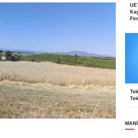
UET
Kay
Firm
Tel
Tel
MANI