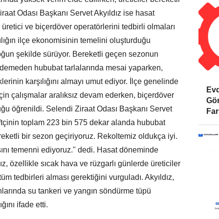
aat Odası Başkanı Servet Akyıldız ise hasat
retici ve biçerdöver operatörlerini tedbirli olmaları
ığın ilçe ekonomisinin temelini oluşturduğu
ğun şekilde sürüyor. Bereketli geçen sezonun
 demeden hububat tarlalarında mesai yaparken,
klerinin karşılığını almayı umut ediyor. İlçe genelinde
Evd
in çalışmalar aralıksız devam ederken, biçerdöver
Gör
uğu öğrenildi. Selendi Ziraat Odası Başkanı Servet
Far
çiftçinin toplam 223 bin 575 dekar alanda hububat
ereketli bir sezon geçiriyoruz. Rekoltemiz oldukça iyi.
asını temenni ediyoruz." dedi. Hasat döneminde
z, özellikle sıcak hava ve rüzgarlı günlerde üreticiler
tüm tedbirleri alması gerektiğini vurguladı. Akyıldız,
nlarında su tankeri ve yangın söndürme tüpü
nı ifade etti.