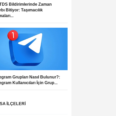
DS Bildirimlerinde Zaman
bı Bitiyor: Taşımacılık
aları...
egram Grupları Nasıl Bulunur?:
egram Kullanıcıları İçin Grup...
SA İLÇELERI