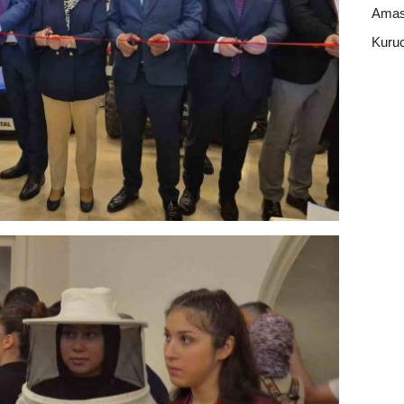
Amas
Kuruc