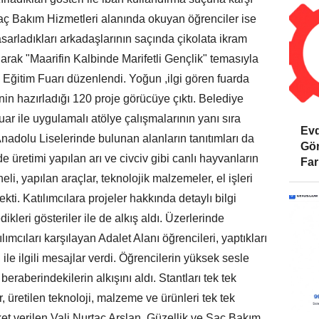
aç Bakım Hizmetleri alanında okuyan öğrenciler ise
asarladıkları arkadaşlarının saçında çikolata ikram
 olarak "Maarifin Kalbinde Marifetli Gençlik" temasıyla
 Eğitim Fuarı düzenlendi. Yoğun ,ilgi gören fuarda
nin hazırladığı 120 proje görücüye çıktı. Belediye
uar ile uygulamalı atölye çalışmalarının yanı sıra
Evd
Anadolu Liselerinde bulunan alanların tanıtımları da
Gör
 üretimi yapılan arı ve civciv gibi canlı hayvanların
Far
eli, yapılan araçlar, teknolojik malzemeler, el işleri
çekti. Katılımcılara projeler hakkında detaylı bilgi
ikleri gösteriler ile de alkış aldı. Üzerlerinde
lımcıları karşılayan Adalet Alanı öğrencileri, yaptıkları
 ile ilgili mesajlar verdi. Öğrencilerin yüksek sesle
beraberindekilerin alkışını aldı. Stantları tek tek
, üretilen teknoloji, malzeme ve ürünleri tek tek
aket verilen Vali Nurtaç Arslan, Güzellik ve Saç Bakım