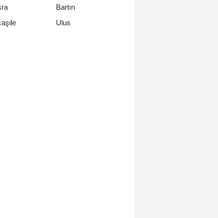
ra
Bartın
Ulus
aşile