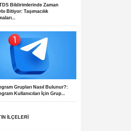
DS Bildirimlerinde Zaman
bı Bitiyor: Taşımacılık
aları...
egram Grupları Nasıl Bulunur?:
egram Kullanıcıları İçin Grup...
IN İLÇELERI