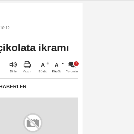
 10:12
ikolata ikramı
A
A
Büyüt
Küçült
Dinle
Yazdır
Yorumlar
 HABERLER