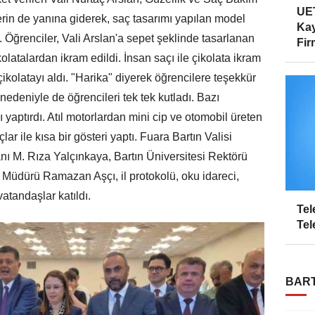
UET
rin de yanına giderek, saç tasarımı yapılan model
Kay
ti. Öğrenciler, Vali Arslan'a sepet şeklinde tasarlanan
Firm
olatalardan ikram edildi. İnsan saçı ile çikolata ikram
çikolatayı aldı. "Harika" diyerek öğrencilere teşekkür
 nedeniyle de öğrencileri tek tek kutladı. Bazı
ı yaptırdı. Atıl motorlardan mini cip ve otomobil üreten
ar ile kısa bir gösteri yaptı. Fuara Bartın Valisi
nı M. Rıza Yalçınkaya, Bartın Üniversitesi Rektörü
im Müdürü Ramazan Aşçı, il protokolü, oku idareci,
atandaşlar katıldı.
Tel
Tel
BART