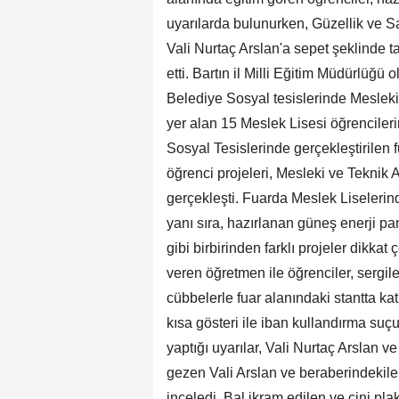
uyarılarda bulunurken, Güzellik ve S
Vali Nurtaç Arslan'a sepet şeklinde t
etti. Bartın il Milli Eğitim Müdürlüğü
Belediye Sosyal tesislerinde Mesleki
yer alan 15 Meslek Lisesi öğrencileri
Sosyal Tesislerinde gerçekleştirilen f
öğrenci projeleri, Mesleki ve Teknik 
gerçekleşti. Fuarda Meslek Liselerinde
yanı sıra, hazırlanan güneş enerji pan
gibi birbirinden farklı projeler dikkat 
veren öğretmen ile öğrenciler, sergiled
cübbelerle fuar alanındaki stantta katı
kısa gösteri ile iban kullandırma suçu
yaptığı uyarılar, Vali Nurtaç Arslan ve 
gezen Vali Arslan ve beraberindekiler
inceledi. Bal ikram edilen ve çini pl