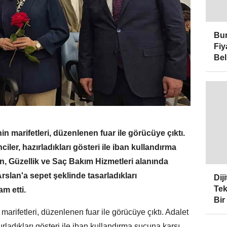
Bur
Fiy
Bel
in marifetleri, düzenlenen fuar ile görücüye çıktı.
ler, hazırladıkları gösteri ile iban kullandırma
n, Güzellik ve Saç Bakım Hizmetleri alanında
rslan'a sepet şeklinde tasarladıkları
Dij
Tek
am etti.
Bir
 marifetleri, düzenlenen fuar ile görücüye çıktı. Adalet
rladıkları gösteri ile iban kullandırma suçuna karşı