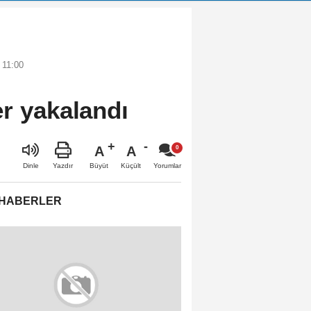
 11:00
er yakalandı
A
A
Büyüt
Küçült
Dinle
Yazdır
Yorumlar
 HABERLER