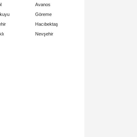
l
Avanos
nkuyu
Göreme
hir
Hacıbektaş
Nevşehir
lı