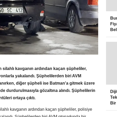
Bur
Fiy
Bel
n silahlı kavganın ardından kaçan şüpheliler,
yonlarla yakalandı. Şüphelilerden biri AVM
lanırken, diğer şüpheli ise Batman'a gitmek üzere
e durdurulmasıyla gözaltına alındı. Şüphelilerin
Dij
Tek
üleri ortaya çıktı.
Bir
ilahlı kavganın ardından kaçan şüpheliler, polisiye
kalandı. Şüphelilerden biri AVM otoparkında bir