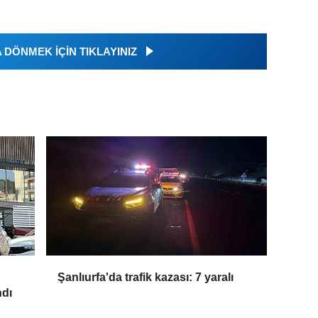
DÖNMEK İÇİN TIKLAYINIZ
Şanlıurfa'da trafik kazası: 7 yaralı
ndı