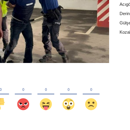
Acıgö
Deri
Gülşe
Kozak