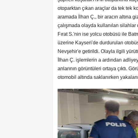
otoparktan çıkan araçlar da tek tek k
aramada İlhan Ç., bir aracın altına g
çalışmada olayda kullanılan silahlar da
Fırat S.'nin ise yolcu otobüsü ile Bat
üzerine Kayseri'de durdurulan otobüs
Nevşehir'e getirildi. Olayla ilgili yü
İlhan Ç. işlemlerin a ardından adliye
anlarının görüntüleri ortaya çıktı. G
otomobil altında saklanırken yakalanm