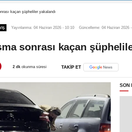
onrası kaçan şüpheliler yakalandı
Yayınlanma: 04 Haziran 2026 - 10:10
Güncelleme: 04 Haziran 2026 -
YIŞ
ışma sonrası kaçan şüphelil
2 dk
okunma süresi
TAKİP ET
SON