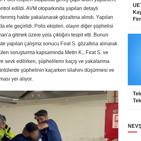
UET
ontrol edildi. AVM otoparkında yapılan detaylı
Kay
izlenmiş halde yakalanarak gözaltına alındı. Yapılan
Firm
 ele geçirildi. Polis ekipleri, olayın diğer şüphelisi
man'a gitmek üzere yola çıktığını tespit etti. Bunun
te yapılan çalışma sonucu Fırat S. gözaltına alınarak
rütülen soruşturma kapsamında Metin K., Fırat S. ve
ye sevk edilirken, şüphelilerin kaçış ve yakalanma
örüntülerde şüphelinin kaçarken silahını düşürmesi ve
ası yer alıyor.
Tel
Tel
NEVŞ