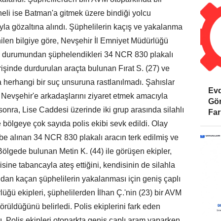
heli ise Batman'a gitmek üzere bindiği yolcu
la gözaltına alındı. Şüphelilerin kaçış ve yakalanma
inilen bilgiye göre, Nevşehir İl Emniyet Müdürlüğü
n durumundan şüphelendikleri 34 NCR 830 plakalı
irişinde durdurulan araçta bulunan Fırat S. (27) ve
a herhangi bir suç unsuruna rastlanılmadı. Şahıslar
Evd
n Nevşehir'e arkadaşlarını ziyaret etmek amacıyla
Gör
 sonra, Lise Caddesi üzerinde iki grup arasında silahlı
Far
 bölgeye çok sayıda polis ekibi sevk edildi. Olay
ibe alınan 34 NCR 830 plakalı aracın terk edilmiş ve
. Bölgede bulunan Metin K. (44) ile görüşen ekipler,
isine tabancayla ateş ettiğini, kendisinin de silahla
dından kaçan şüphelilerin yakalanması için geniş çaplı
ğü ekipleri, şüphelilerden İlhan Ç.'nin (23) bir AVM
rüldüğünü belirledi. Polis ekiplerini fark eden
. Polis ekipleri otoparkta geniş çaplı aram yaparken,