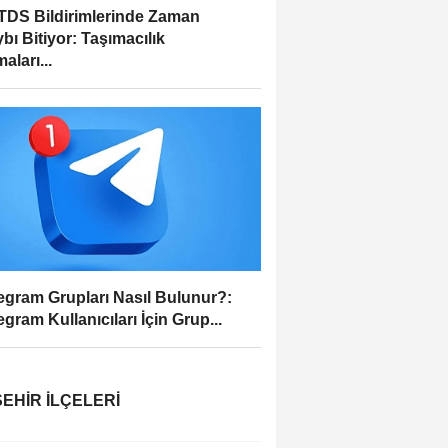
DS Bildirimlerinde Zaman
bı Bitiyor: Taşımacılık
aları...
egram Grupları Nasıl Bulunur?:
egram Kullanıcıları İçin Grup...
EHIR İLÇELERI