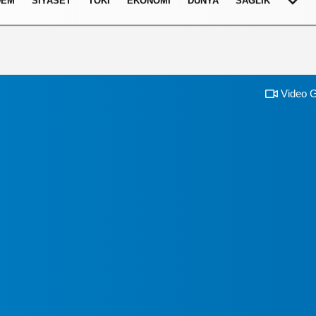
DEM
SIYASET
TOKI
EKONOMI
DÜNYA
SAĞLIK
Video G