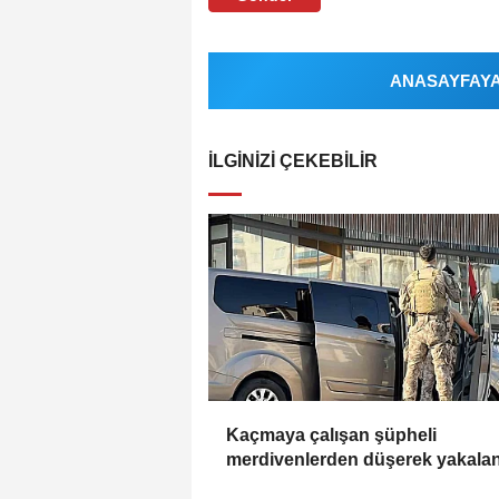
ANASAYFAYA 
İLGINIZI ÇEKEBILIR
Kaçmaya çalışan şüpheli
merdivenlerden düşerek yakala