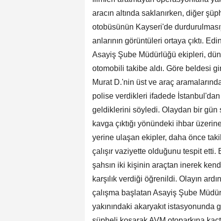
aracın altında saklanırken, diğer şüp
otobüsünün Kayseri'de durdurulmasıy
anlarının görüntüleri ortaya çıktı. Ed
Asayiş Şube Müdürlüğü ekipleri, dü
otomobili takibe aldı. Göre beldesi g
Murat D.'nin üst ve araç aramalarınd
polise verdikleri ifadede İstanbul'da
geldiklerini söyledi. Olaydan bir gün
kavga çıktığı yönündeki ihbar üzerine
yerine ulaşan ekipler, daha önce tak
çalışır vaziyette olduğunu tespit etti
şahsın iki kişinin araçtan inerek kend
karşılık verdiği öğrenildi. Olayın ar
çalışma başlatan Asayiş Şube Müdürlü
yakınındaki akaryakıt istasyonunda gö
şüpheli koşarak AVM otoparkına kaçtı