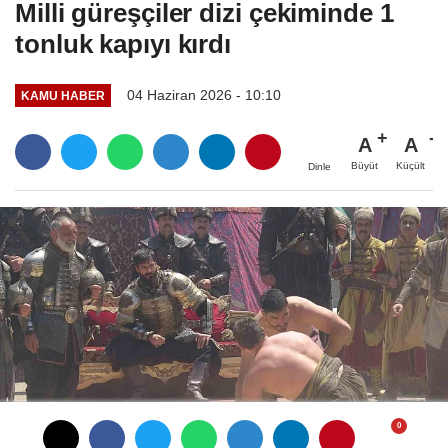
Milli güreşçiler dizi çekiminde 1
tonluk kapıyı kırdı
04 Haziran 2026 - 10:10
KAMU HABER
A
A
Büyüt
Küçült
Dinle