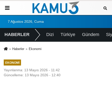
7 Ağustos 2026, Cuma
HABERLER
Dizi
Türkiye
Gündem
Si
Haberler
Ekonomi
EKONOMI
Yayınlanma: 13 Mayıs 2026 - 11:42
Güncelleme: 13 Mayıs 2026 - 12:40