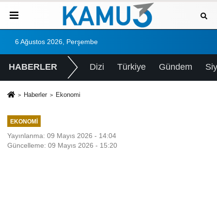
6 Ağustos 2026, Perşembe
HABERLER
Dizi
Türkiye
Gündem
Si
Haberler
Ekonomi
EKONOMI
Yayınlanma: 09 Mayıs 2026 - 14:04
Güncelleme: 09 Mayıs 2026 - 15:20