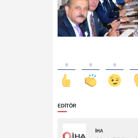
EDİTÖR
İHA