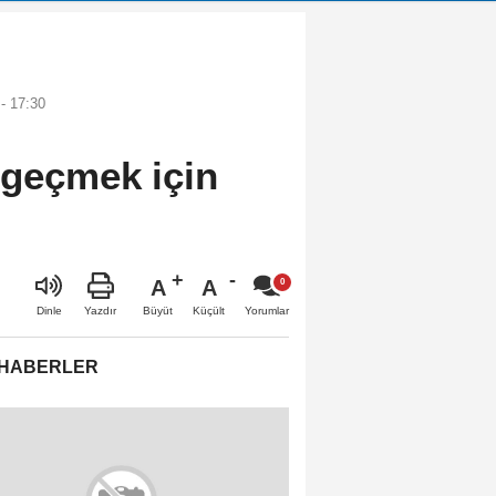
- 17:30
 geçmek için
A
A
Büyüt
Küçült
Dinle
Yazdır
Yorumlar
 HABERLER