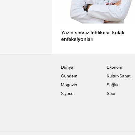
Yazın sessiz tehlikesi: kulak
enfeksiyonları
ÇEV
Yalova ş