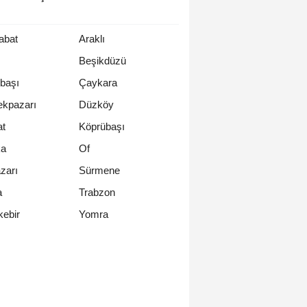
abat
Araklı
Beşikdüzü
başı
Çaykara
ekpazarı
Düzköy
at
Köprübaşı
a
Of
zarı
Sürmene
a
Trabzon
Yomra
kebir