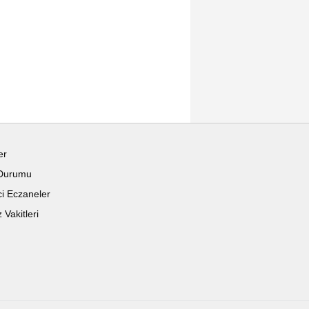
- 17:30
üntülendi
A
A
Büyüt
Küçült
Dinle
Yazdır
Yorumlar
 HABERLER