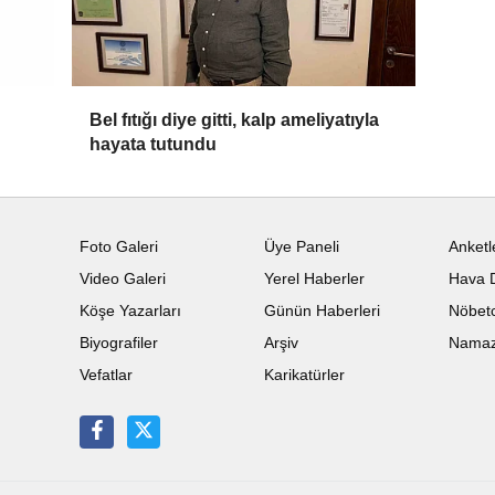
Bel fıtığı diye gitti, kalp ameliyatıyla
hayata tutundu
Yayınlanma: 08 Temmuz 2026 - 16:28
Güncelleme: 08 Temmuz 2026 
RE
ehir merkezinde sansar gör
1 dk
okunma süresi
TAKİP ET
SON