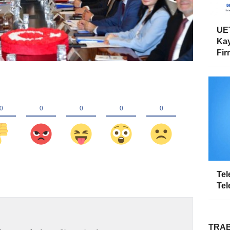
UET
Kay
Firm
Tel
Tel
TRAB