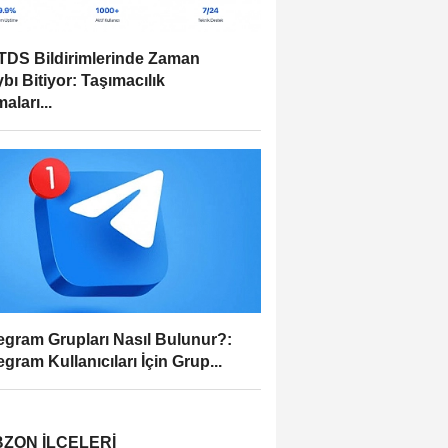
DS Bildirimlerinde Zaman
bı Bitiyor: Taşımacılık
aları...
egram Grupları Nasıl Bulunur?:
egram Kullanıcıları İçin Grup...
ZON İLÇELERI