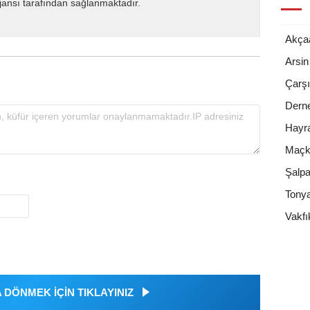
ansı tarafından sağlanmaktadır.
Akça
Arsin
Çarşı
Dern
Hayr
Maçk
Şalpa
Tony
Vakfı
DÖNMEK İÇİN TIKLAYINIZ