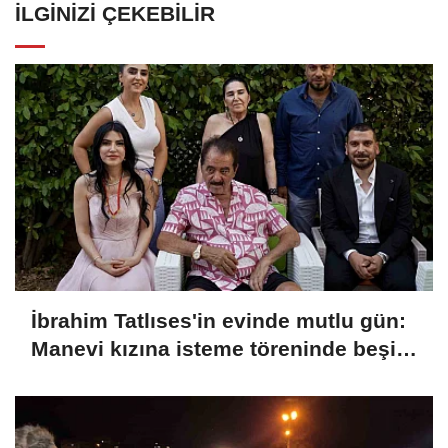
İLGINIZI ÇEKEBILIR
İbrahim Tatlıses'in evinde mutlu gün:
Manevi kızına isteme töreninde beşi
bir yerde taktı