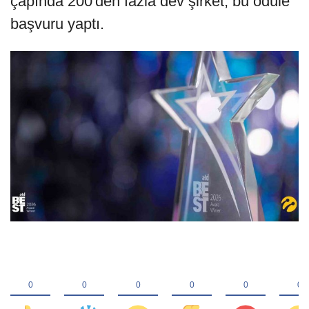
çapında 200'den fazla dev şirket, bu ödüle
başvuru yaptı.