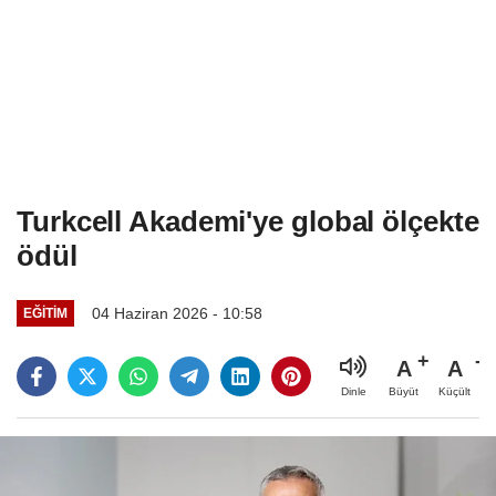
Turkcell Akademi'ye global ölçekte
ödül
04 Haziran 2026 - 10:58
EĞITIM
A
A
Büyüt
Küçült
Dinle