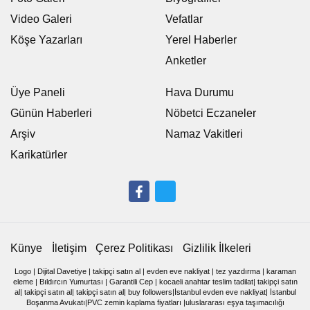
Video Galeri
Vefatlar
Köşe Yazarları
Yerel Haberler
Anketler
Üye Paneli
Hava Durumu
Günün Haberleri
Nöbetci Eczaneler
Arşiv
Namaz Vakitleri
Karikatürler
Künye
İletişim
Çerez Politikası
Gizlilik İlkeleri
Logo
|
Dijital Davetiye
|
takipçi satın al
|
evden eve nakliyat
|
tez yazdırma
|
karaman
eleme
|
Bıldırcın Yumurtası
|
Garantili Cep
|
kocaeli anahtar teslim tadilat
|
takipçi satın
al
|
takipçi satın al
|
takipçi satın al
|
buy followers
|
İstanbul evden eve nakliyat
|
İstanbul
Boşanma Avukatı
|
PVC zemin kaplama fiyatları
|
uluslararası eşya taşımacılığı