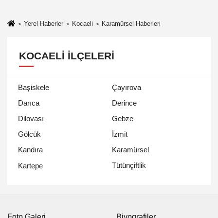
Yerel Haberler
Kocaeli
Karamürsel Haberleri
KOCAELI İLÇELERI
Başiskele
Çayırova
Darıca
Derince
Dilovası
Gebze
Gölcük
İzmit
Kandıra
Karamürsel
Tütünçiftlik
Kartepe
Foto Galeri
Biyografiler