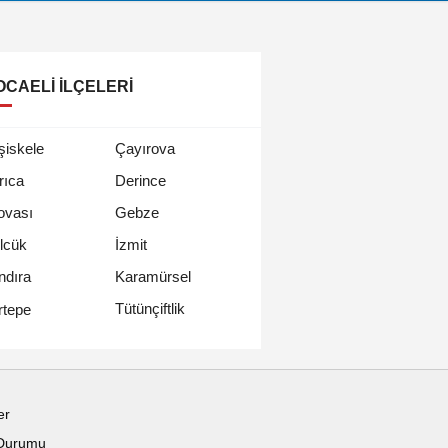
OCAELI İLÇELERI
şiskele
Çayırova
rıca
Derince
ovası
Gebze
lcük
İzmit
ndıra
Karamürsel
Tütünçiftlik
rtepe
er
Durumu