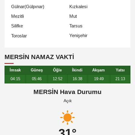
Gülnar(Gülpınar)
Kızkalesi
Mezitli
Mut
Silifke
Tarsus
Yenişehir
Toroslar
MERSIN NAMAZ VAKTİ
İmsak
Güneş
Öğle
İkindi
Akşam
Yatsı
04:15
05:46
12:52
16:38
19:49
21:13
MERSİN Hava Durumu
Açık
31°