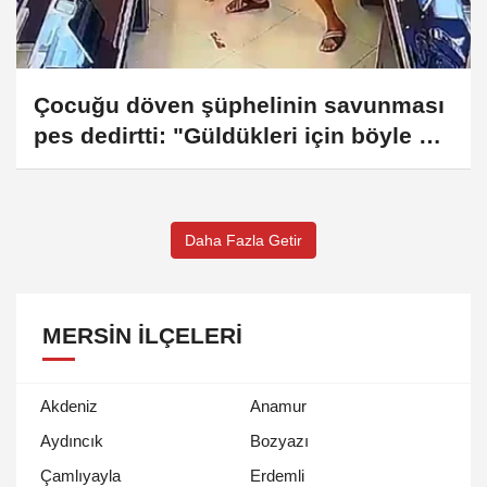
Çocuğu döven şüphelinin savunması
pes dedirtti: "Güldükleri için böyle bir
şey yaptım"
Daha Fazla Getir
MERSIN İLÇELERI
Akdeniz
Anamur
Aydıncık
Bozyazı
Çamlıyayla
Erdemli