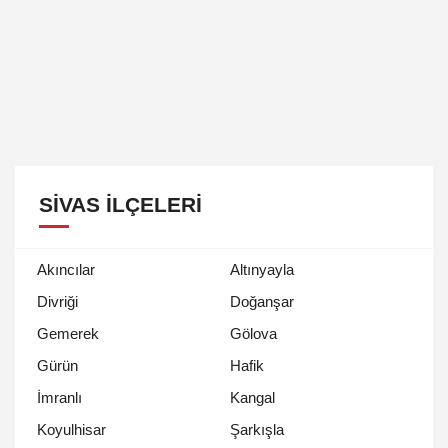
SIVAS İLÇELERI
Akıncılar
Altınyayla
Divriği
Doğanşar
Gemerek
Gölova
Gürün
Hafik
İmranlı
Kangal
Koyulhisar
Şarkışla