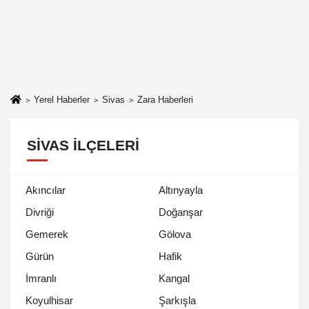
Yerel Haberler
Sivas
Zara Haberleri
SIVAS İLÇELERI
Akıncılar
Altınyayla
Divriği
Doğanşar
Gemerek
Gölova
Gürün
Hafik
İmranlı
Kangal
Koyulhisar
Şarkışla