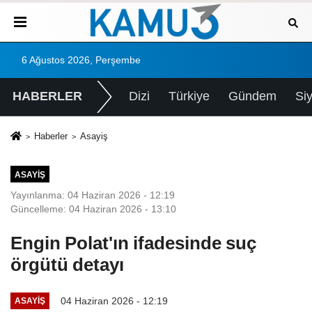
6 Ağustos 2026, Perşembe
HABERLER
Dizi
Türkiye
Gündem
Si
Haberler
Asayiş
ASAYIŞ
Yayınlanma: 04 Haziran 2026 - 12:19
Güncelleme: 04 Haziran 2026 - 13:10
Engin Polat'ın ifadesinde suç
örgütü detayı
04 Haziran 2026 - 12:19
ASAYIŞ