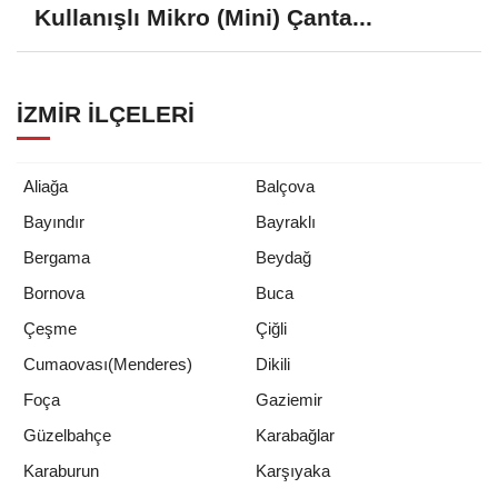
Kullanışlı Mikro (Mini) Çanta...
İZMIR İLÇELERI
Aliağa
Balçova
Bayındır
Bayraklı
Bergama
Beydağ
Bornova
Buca
Çeşme
Çiğli
Cumaovası(Menderes)
Dikili
Foça
Gaziemir
Güzelbahçe
Karabağlar
Karaburun
Karşıyaka