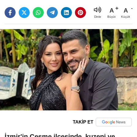
A
A
Büyüt
Küçült
Dinle
TAKİP ET
İzmir'in Çeşme ilçesinde, kuzeni ve