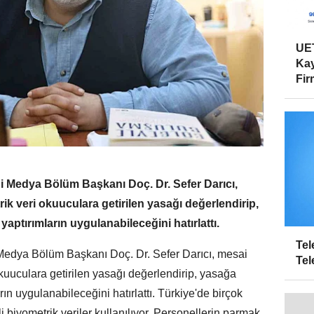
UET
Kay
Firm
i Medya Bölüm Başkanı Doç. Dr. Sefer Darıcı,
ik veri okuuculara getirilen yasağı değerlendirip,
aptırımların uygulanabileceğini hatırlattı.
Tel
Medya Bölüm Başkanı Doç. Dr. Sefer Darıcı, mesai
Tel
okuuculara getirilen yasağı değerlendirip, yasağa
ın uygulanabileceğini hatırlattı. Türkiye'de birçok
i biyometrik veriler kullanılıyor. Personellerin parmak