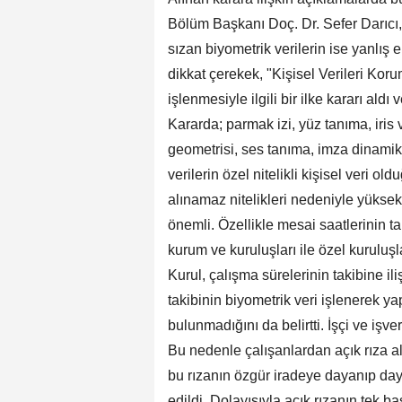
Bölüm Başkanı Doç. Dr. Sefer Darıcı, 
sızan biyometrik verilerin ise yanlış 
dikkat çerekek, "Kişisel Verileri Kor
işlenmesiyle ilgili bir ilke kararı ald
Kararda; parmak izi, yüz tanıma, iris v
geometrisi, ses tanıma, imza dinamikle
verilerin özel nitelikli kişisel veri ol
alınamaz nitelikleri nedeniyle yükse
önemli. Özellikle mesai saatlerinin t
kurum ve kuruluşları ile özel kuruluşl
Kurul, çalışma sürelerinin takibine
takibinin biyometrik veri işlenerek 
bulunmadığını da belirtti. İşçi ve işv
Bu nedenle çalışanlardan açık rıza alı
bu rızanın özgür iradeye dayanıp da
edildi. Dolayısıyla açık rızanın tek b