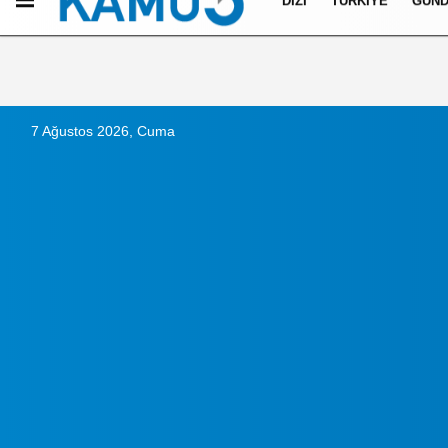
DIZI
TÜRKIYE
GÜN
Künye
İletişim
Çerez Politikası
Gizlilik İlkeleri
7 Ağustos 2026, Cuma