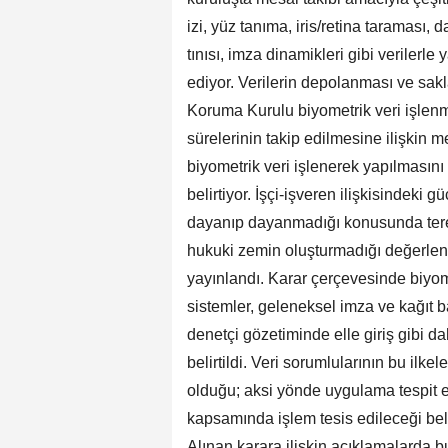
izi, yüz tanıma, iris/retina taraması, d
tınısı, imza dinamikleri gibi verilerle
ediyor. Verilerin depolanması ve sakl
Koruma Kurulu biyometrik veri işlenmes
sürelerinin takip edilmesine ilişkin 
biyometrik veri işlenerek yapılması
belirtiyor. İşçi-işveren ilişkisindeki
dayanıp dayanmadığı konusunda tered
hukuki zemin oluşturmadığı değerlend
yayınlandı. Karar çerçevesinde biyomet
sistemler, geleneksel imza ve kağıt b
denetçi gözetiminde elle giriş gibi da
belirtildi. Veri sorumlularının bu ilke
olduğu; aksi yönde uygulama tespit e
kapsamında işlem tesis edileceği beli
Alınan karara ilişkin açıklamalarda