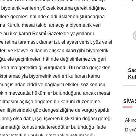
biyoletrik verilerin yüksek koruma gerektiridiğine,
ellere geçmesi halinde ciddi riskler oluşturacağına
uma Kurulu mesai takibi amacıyla biyometrik veri
ı ve bu ilke kararı Resmî Gazete'de yayımlandı.
e retina taraması, damar izi, el ayası verisi, yüz ve el
ri ve klavye kullanım alışkanlıkları gibi biyometrik
duğu, ele geçirilmeleri hâlinde değiştirilemez ve geri
k koruma gerektirdiği vurgulandı. Bu nokta gerçekten
Sad
akibi amacıyla biyometrik verileri kullanan kamu
Kul
ar açısından ciddi ve bağlayıcı etkileri söz konusu.
 ilişkin mevzuatta hükümler bulunduğunu ancak mesai
SIVA
yapılmasını açıkça öngören bir kanuni düzenleme
eren ilişkisindeki güç dengesizliğine de vurgu yapıldı.
nmış olsa dahi, işçi-işveren ilişkisinin doğası gereği
Akınc
yanmadığı konusunda tereddütler bulunduğu ifade
Divriğ
aşına yeterli bir hukuki dayanak oluşturmadığı