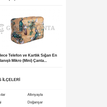
ece Telefon ve Kartlık Sığan En
lanışlı Mikro (Mini) Çanta...
S İLÇELERI
ılar
Altınyayla
i
Doğanşar