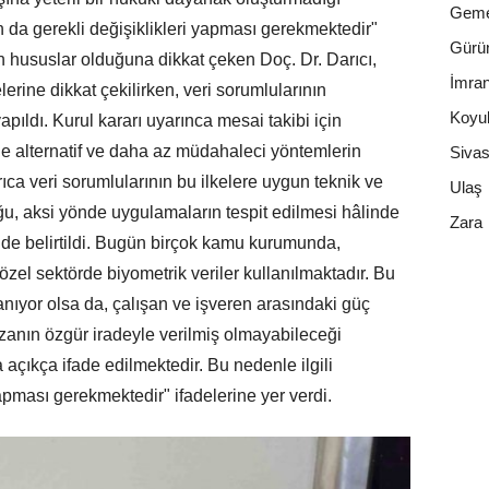
Geme
rın da gerekli değişiklikleri yapması gerekmektedir"
Gürü
en hususlar olduğuna dikkat çeken Doç. Dr. Darıcı,
İmran
erine dikkat çekilirken, veri sorumlularının
Koyul
pıldı. Kurul kararı uyarınca mesai takibi için
ne alternatif ve daha az müdahaleci yöntemlerin
Siva
yrıca veri sorumlularının bu ilkelere uygun teknik ve
Ulaş
ğu, aksi yönde uygulamaların tespit edilmesi hâlinde
Zara
i de belirtildi. Bugün birçok kamu kurumunda,
zel sektörde biyometrik veriler kullanılmaktadır. Bu
planıyor olsa da, çalışan ve işveren arasındaki güç
ızanın özgür iradeyle verilmiş olmayabileceği
 açıkça ifade edilmektedir. Bu nedenle ilgili
yapması gerekmektedir" ifadelerine yer verdi.