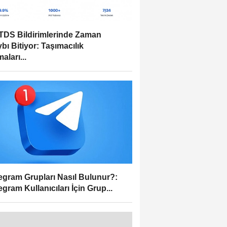
DS Bildirimlerinde Zaman
bı Bitiyor: Taşımacılık
aları...
egram Grupları Nasıl Bulunur?:
egram Kullanıcıları İçin Grup...