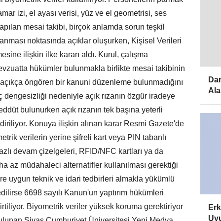
amar izi, el ayası verisi, yüz ve el geometrisi, ses
 yapılan mesai takibi, birçok anlamda sorun teşkil
anması noktasında açıklar oluşurken, Kişisel Verileri
ine ilişkin ilke kararı aldı. Kurul, çalışma
mevzuatta hükümler bulunmakla birlikte mesai takibinin
Dam
nı açıkça öngören bir kanuni düzenleme bulunmadığını
Ala
 güç dengesizliği nedeniyle açık rızanın özgür iradeye
düt bulunurken açık rızanın tek başına yeterli
iriliyor. Konuya ilişkin alınan karar Resmi Gazete'de
rik verilerin yerine şifreli kart veya PIN tabanlı
azlı devam çizelgeleri, RFID/NFC kartları ya da
ha az müdahaleci alternatifler kullanılması gerektiği
lere uygun teknik ve idari tedbirleri almakla yükümlü
dilirse 6698 sayılı Kanun'un yaptırım hükümleri
rtiliyor. Biyometrik veriler yüksek koruma gerektiriyor
Erk
Uyu
 bulunan Sivas Cumhuriyet Üniversitesi Yeni Medya