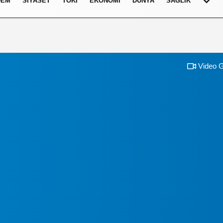
DEM
SIYASET
TOKI
EKONOMI
DÜNYA
SAĞLIK
Video G