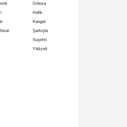
rek
Gölova
n
Hafik
lı
Kangal
hisar
Şarkışla
s
Suşehri
Yıldızeli