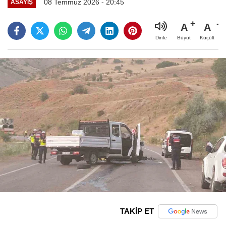
08 Temmuz 2026 - 20:45
ASAYIŞ
A
A
Büyüt
Küçült
Dinle
TAKİP ET