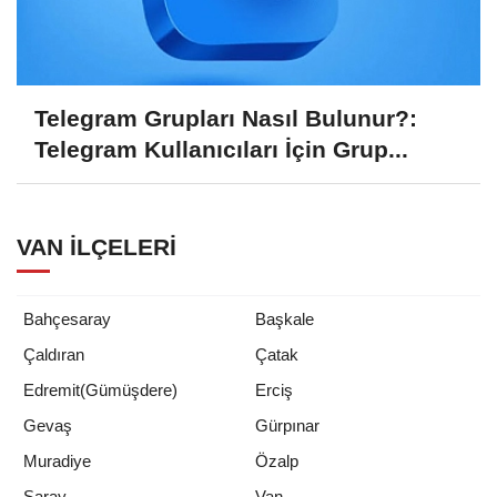
Telegram Grupları Nasıl Bulunur?:
Telegram Kullanıcıları İçin Grup...
VAN İLÇELERI
Bahçesaray
Başkale
Çaldıran
Çatak
Edremit(Gümüşdere)
Erciş
Gevaş
Gürpınar
Muradiye
Özalp
Van
Saray