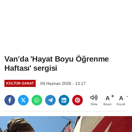
Van'da 'Hayat Boyu Öğrenme
Haftası' sergisi
04 Haziran 2026 - 13:17
KÜLTÜR-SANAT
A
A
Büyüt
Küçült
Dinle