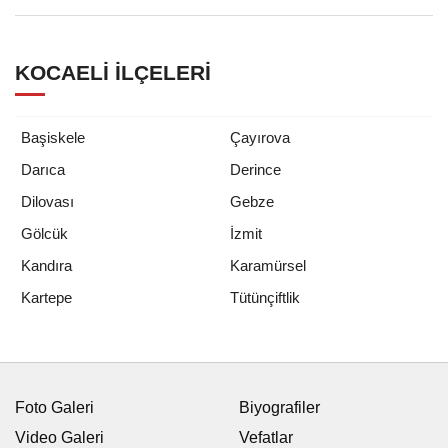
KOCAELI İLÇELERI
Başiskele
Çayırova
Darıca
Derince
Dilovası
Gebze
Gölcük
İzmit
Kandıra
Karamürsel
Tütünçiftlik
Kartepe
Foto Galeri
Biyografiler
Video Galeri
Vefatlar