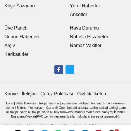
Köşe Yazarları
Yerel Haberler
Anketler
Üye Paneli
Hava Durumu
Günün Haberleri
Nöbetci Eczaneler
Arşiv
Namaz Vakitleri
Karikatürler
Künye
İletişim
Çerez Politikası
Gizlilik İlkeleri
Logo
|
Dijital Davetiye
|
takipçi satın al
|
evden eve nakliyat
|
tez yazdırma
|
karaman
eleme
|
Bıldırcın Yumurtası
|
Garantili Cep
|
kocaeli anahtar teslim tadilat
|
takipçi satın
al
|
takipçi satın al
|
takipçi satın al
|
buy followers
|
İstanbul evden eve nakliyat
|
İstanbul
Boşanma Avukatı
|
PVC zemin kaplama fiyatları
|
uluslararası eşya taşımacılığı
Kamu Haber Memur Haber Güncel Kamu Haberleri Öğretmen,